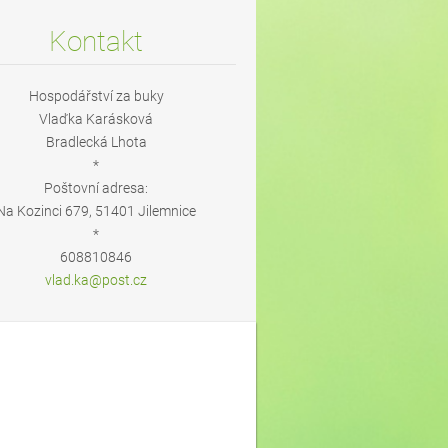
Kontakt
Hospodářství za buky
Vlaďka Karásková
Bradlecká Lhota
*
Poštovní adresa:
Na Kozinci 679, 51401 Jilemnice
*
608810846
vlad.ka@
post.cz