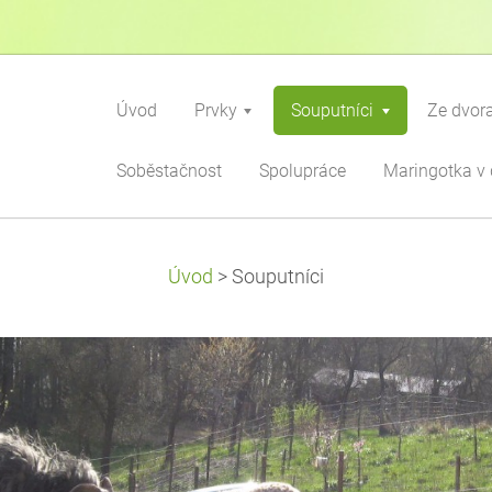
Úvod
Prvky
Souputníci
Ze dvor
Soběstačnost
Spolupráce
Maringotka v 
Úvod
>
Souputníci