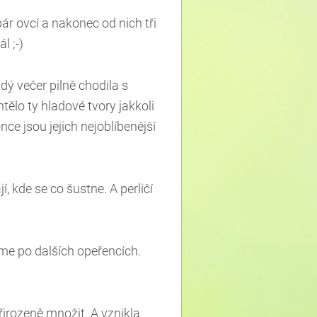
ár ovcí a nakonec od nich tři
l ;-)
dý večer pilně chodila s
ělo ty hladové tvory jakkoli
nce jsou jejich nejoblíbenější
, kde se co šustne. A perličí
eme po dalších opeřencích.
irozeně množit. A vznikla