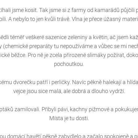
íhali jsme kosit. Tak jsme si z farmy od kamarádů půjčili p
ili. A nebylo to jen kvůli trávě. Vlna je přece úžasný materiá
snědli téměř veškeré sazenice zeleniny a květin, ač jsem kaž
 (chemické preparáty tu nepoužíváme a vůbec se mi necht
ndické běžce. Pro ně je zcela přirozené slimáky požírat, doko
pochoutkou.
mu dvorečku patří i perličky. Navíc pěkně halekají a hlídají
vejce jsou sice malá, ale dobrá a dlouho vydrží.
ptáků zamilovali. Přibyli pávi, kachny pižmové a pokukuj
Místa je tu dosti.
kou domácí havětí pěkně zabydlelo a začalo spokojeně a př