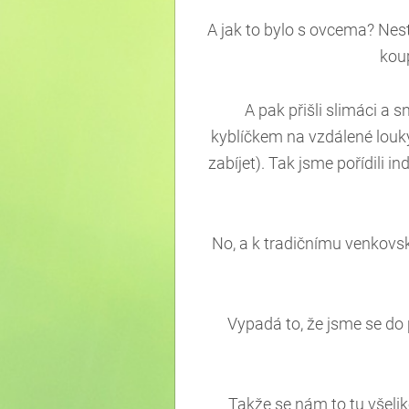
A jak to bylo s ovcema? Nest
koup
A pak přišli slimáci a 
kyblíčkem na vzdálené louky
zabíjet). Tak jsme pořídili i
No, a k tradičnímu venkovské
Vypadá to, že jsme se do 
Takže se nám to tu všeli