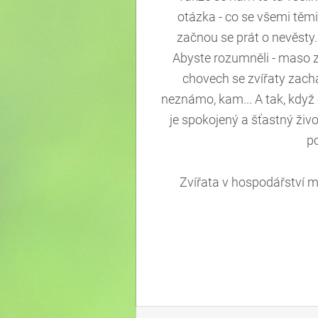
otázka - co se všemi těmi
začnou se prát o nevěsty
Abyste rozumněli - maso z
chovech se zvířaty zachá
neznámo, kam... A tak, když 
je spokojený a šťastný ži
po
Zvířata v hospodářství m