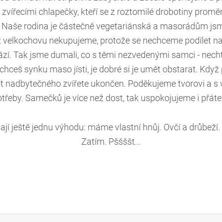
 zvířecími chlapečky, kteří se z roztomilé drobotiny promě
. Naše rodina je částečně vegetariánská a masorádům jsm
 velkochovu nekupujeme, protože se nechceme podílet na
zí. Tak jsme dumali, co s těmi nezvedenými samci - nechtě
chceš synku maso jísti, je dobré si je umět obstarat. Když 
vot nadbytečného zvířete ukončen. Poděkujeme tvorovi a s
třeby. Samečků je více než dost, tak uspokojujeme i přáte
ají ještě jednu výhodu: máme vlastní hnůj. Ovčí a drůbeží.
Zatím. Pššššt...