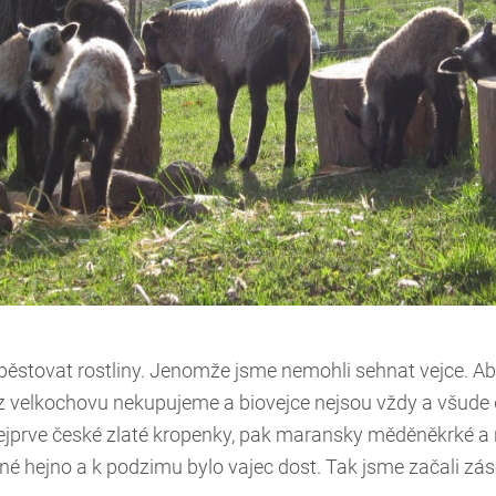
pěstovat rostliny. Jenomže jsme nemohli sehnat vejce. Aby
ce z velkochovu nekupujeme a biovejce nejsou vždy a všud
 Nejprve české zlaté kropenky, pak maransky měděněkrké a
né hejno a k podzimu bylo vajec dost. Tak jsme začali zás