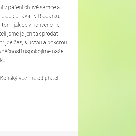
ní v páření chtivé samce a
e objednávali v Bioparku.
 tom, jak se v konvenčních
li jsme je jen tak prodat
přijde čas, s úctou a pokorou
 vděčností uspokojíme naše
le.
 Koňský vozíme od přátel.