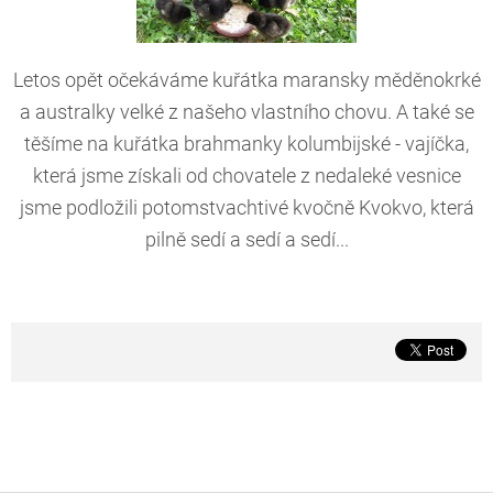
Letos opět očekáváme kuřátka maransky měděnokrké
a australky velké z našeho vlastního chovu. A také se
těšíme na kuřátka brahmanky kolumbijské - vajíčka,
která jsme získali od chovatele z nedaleké vesnice
jsme podložili potomstvachtivé kvočně Kvokvo, která
pilně sedí a sedí a sedí...